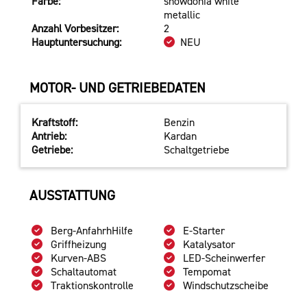
Farbe:
snowdonia white
metallic
Anzahl Vorbesitzer:
2
Hauptuntersuchung:
NEU
MOTOR- UND GETRIEBEDATEN
Kraftstoff:
Benzin
Antrieb:
Kardan
Getriebe:
Schaltgetriebe
AUSSTATTUNG
Berg-AnfahrhHilfe
E-Starter
Griffheizung
Katalysator
Kurven-ABS
LED-Scheinwerfer
Schaltautomat
Tempomat
Traktionskontrolle
Windschutzscheibe