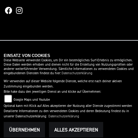
IMPRESSUM
DATENSCHUTZ
DISCLAIMER
EINSATZ VON COOKIES
Diese Webseite verwendet Cookies, um Dir ein bestmögliches Surf-Erlebnis zu ermöglichen.
BARRIEREFREIHEIT
AGB
Diese Daten werden erhoben und dienen nicht für die Erstellung von Nutzungsprofilen oder
anderer weiterführender Verwendung. Sämtliche Informationen zu verwendeten Cookies und
powered by 1000PS
eingebundenen Diensten findest du hier:
Datenschutzerklärung
Wir verwenden auf dieser Website folgende Dienste, welche erst nach deiner aktiven
Zustimmung eingebunden werden.
Bitte hake dazu den jeweiligen Dienst an und klicke auf Übernehmen:
Google Maps und Youtube
Optional kann mit Klick auf Alles akzeptieren der Nutzung aller Dienste zugestimmt werden
Detailierte Informationen zu den verwendeten Cookies und deren Bedeutung findest du in
unserer Datenschutzerklärung:
Datenschutzerklärung
ÜBERNEHMEN
ALLES AKZEPTIEREN